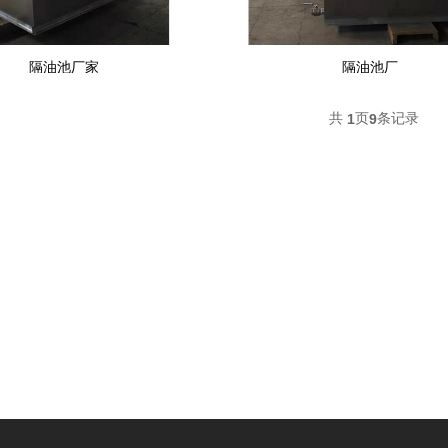
隔油池厂家
隔油池厂
共
页
条记录
1
9